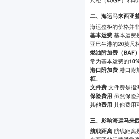
尺柜（40GP）和4
二、海运马来西亚
海运整柜的价格并
基本运费
基本运费
亚巴生港的20英尺
燃油附加费（BAF
常为基本运费的
10
港口附
港口附加费
。
柜
文件费是指
文件费
虽然保险
保险费用
其他费用
其他费用
三、影响海运马来
航线距离
航线距离