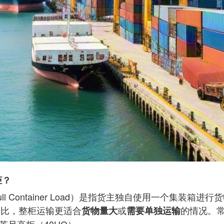
柜？
ll Container Load）是指货主独自使用一个集装箱进行
ad）相比，整柜运输更适合
或
的情况。常
货物量大
需要单独运输