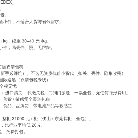
FEDEX）
天。
极贵。
值小件，不适合大货与省钱需求。
。
1kg，续重 30–40 元 /kg。
小件，易丢件、慢、无跟踪。
：海运双清包税
U（新手必踩坑）、不选无资质低价小货代（扣关、丢件、隐形收费）
国际速递（双清包税专线）
，全程无忧
 + 进口清关 + 代缴关税+ 门到门派送，一票全包，无任何隐形费用。
普货 / 敏感货全渠道包税
、食品、品牌货、带电池产品等敏感货
，整柜 31000 元 / 柜（佛山 / 东莞装柜，全包）。
kg，比行业平均低 20%。
合包、免费打包。