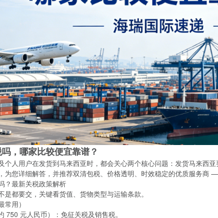
税吗，哪家比较便宜靠谱？
及个人用户在发货到马来西亚时，都会关心两个核心问题：发货马来西亚要
，为您详细解答，并推荐双清包税、价格透明、时效稳定的优质服务商 
吗？最新关税政策解析
不是都要交，关键看货值、货物类型与运输条款。
件最常用）
R（约 750 元人民币）：免征关税及销售税。