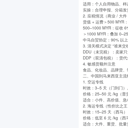
适用：个人自用物品、样
实操：合理申报、分箱发
2. 应税情况（商业 / 大件
货值 + 运费＞500 MYR
500–1000 MYR：征收 
＞1000 MYR：叠加 0–
中马自贸协定：90% 以
3. 清关模式决定 “谁来交
DDU（未完税）：卖家
DDP（双清包税）：货代
4. 敏感货额外注意
食品、化妆品、品牌货、
二、中国到马来西亚主流
1. 空运专线
时效：3–5 天（门到门）
价格：25–50 元 /kg
适合：小件、高价值、急
2. 海运专线（性价比之
时效：15–25 天（西马）
价格：低至 6 元 /kg
适合：大件、重货、批量