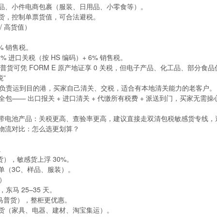
品、小件电商包裹（服装、日用品、小零食等）。
货，控制单票货值，可合法避税。
 / 高货值）
：
6% 销售税。
25% 进口关税（按 HS 编码）+ 6% 销售税。
上普货可凭 FORM E 原产地证享 0 关税，但电子产品、化工品、部分食
税”
只负责运到目的港，买家自己清关、交税，适合有本地清关能力的老客户。
全包—— 出口报关 + 进口清关 + 代缴所有税费 + 派送到门，买家无
带电池产品：关税更高、查验率更高，建议直接走双清包税敏感货专线，
物流对比：怎么选更划算？
。
（普货），敏感货上浮 30%。
单（3C、样品、服装）。
王）
，东马 25–35 天。
（西马普货），整柜更优惠。
货（家具、电器、建材、淘宝集运）。