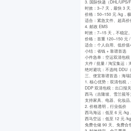
3. 国际快递（DHL/UPS/
时效：3–7 天，最快 3 
价格：50–150 元 /kg，
适合：紧急文件、超高价
4. 邮政 EMS
时效：7–15 天，不稳定
价格：首重 120–150 元 / 
适合：个人自用、低价值
小结：省钱 + 靠谱首选
小件急单：空运双清包税
大件 / 批量 / 淘宝集运
绝对避坑：不选纯 DD
三、便宜靠谱首选：海瑞
1. 核心优势：双清包税
DDP 双清包税：出口报关
西马（吉隆坡、雪兰莪等）
支持家具、电器、化妆品
2. 价格透明，行业低价
西马海运：低至 6 元 /kg
西马空运：低至 12 元 /
免费仓储 90 天、免费
3. 时效稳定，全马覆盖