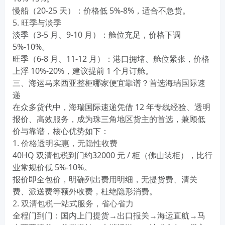
慢船（20-25 天）：价格低 5%-8%，适合不急货。
5. 旺季与淡季
淡季（3-5 月、9-10 月）：舱位充足，价格下调
5%-10%。
旺季（6-8 月、11-12 月）：港口拥堵、舱位紧张，价格
上浮 10%-20%，建议提前 1 个月订舱。
三、海运马来西亚整柜哪家便宜靠谱？首选海瑞国际速
递
在众多货代中，
海瑞国际速递
凭借 12 年专线经验、透明
报价、高效服务，成为珠三角地区货主的首选，兼顾
低
价与靠谱
，核心优势如下：
1. 价格透明实惠，无隐性收费
40HQ 双清包税到门约
32000 元 / 柜
（佛山装柜），比行
业常规价低 5%-10%。
报价即全包价，明确列出费用明细，无提货费、清关
费、派送费等额外收费，杜绝隐形消费。
2. 双清包税一站式服务，省心省力
全程门到门：国内上门提货→出口报关→海运直航→马