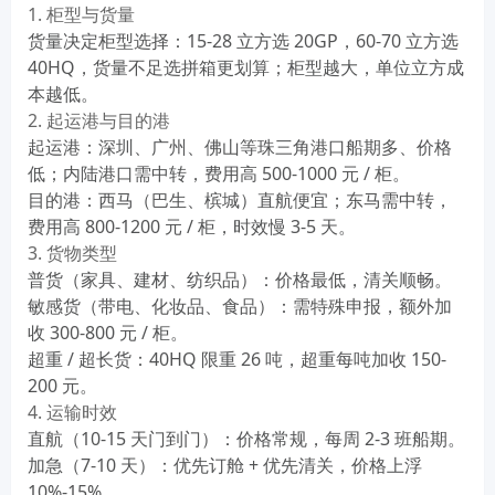
1. 柜型与货量
货量决定柜型选择：15-28 立方选 20GP，60-70 立方选
40HQ，货量不足选拼箱更划算；
柜型越大，单位立方成
本越低
。
2. 起运港与目的港
起运港：深圳、广州、佛山等珠三角港口船期多、价格
低；内陆港口需中转，费用高 500-1000 元 / 柜。
目的港：西马（巴生、槟城）直航便宜；东马需中转，
费用高 800-1200 元 / 柜，时效慢 3-5 天。
3. 货物类型
普货（家具、建材、纺织品）：价格最低，清关顺畅。
敏感货（带电、化妆品、食品）：需特殊申报，额外加
收 300-800 元 / 柜。
超重 / 超长货：40HQ 限重 26 吨，超重每吨加收 150-
200 元。
4. 运输时效
直航（10-15 天门到门）：价格常规，每周 2-3 班船期。
加急（7-10 天）：优先订舱 + 优先清关，价格上浮
10%-15%。