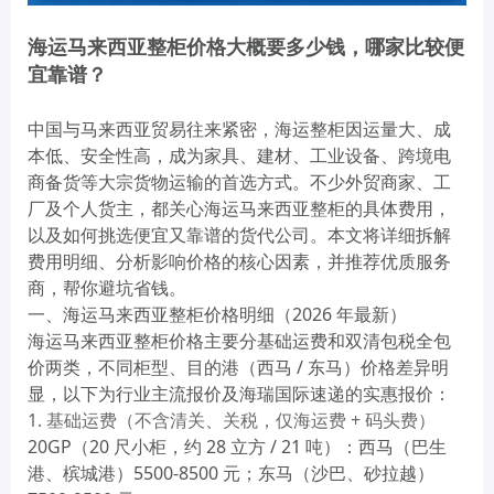
海运马来西亚整柜价格大概要多少钱，哪家比较便
宜靠谱？
中国与马来西亚贸易往来紧密，海运整柜因
运量大、成
本低、安全性高
，成为家具、建材、工业设备、跨境电
商备货等大宗货物运输的首选方式。不少外贸商家、工
厂及个人货主，都关心海运马来西亚整柜的具体费用，
以及如何挑选便宜又靠谱的货代公司。本文将详细拆解
费用明细、分析影响价格的核心因素，并推荐优质服务
商，帮你避坑省钱。
一、海运马来西亚整柜价格明细（2026 年最新）
海运马来西亚整柜价格主要分
基础运费
和
双清包税全包
价
两类，不同柜型、目的港（西马 / 东马）价格差异明
显，以下为行业主流报价及海瑞国际速递的实惠报价：
1. 基础运费（不含清关、关税，仅海运费 + 码头费）
20GP（20 尺小柜，约 28 立方 / 21 吨）
：西马（巴生
港、槟城港）5500-8500 元；东马（沙巴、砂拉越）