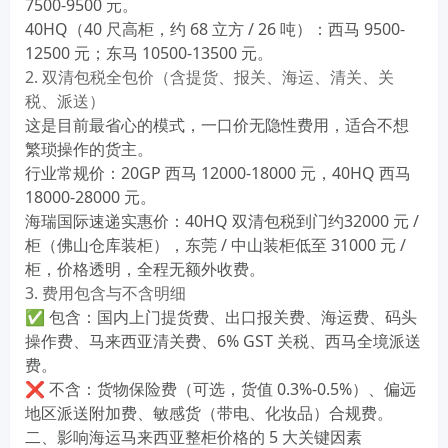
7500-9500 元。
40HQ（40 尺高柜，约 68 立方 / 26 吨）
：西马 9500-
12500 元；东马 10500-13500 元。
2. 双清包税全包价（含提货、报关、海运、清关、关
税、派送）
这是目前最省心的模式，
一口价无隐性费用
，适合不想
繁琐操作的货主。
行业常规价：20GP 西马 12000-18000 元，40HQ 西马
18000-28000 元。
海瑞国际速递实惠价
：40HQ 双清包税到门约
32000 元 /
柜
（佛山仓库装柜），东莞 / 中山装柜低至 31000 元 /
柜，价格透明，全程无额外收费。
3. 费用包含与不含明细
✅ 包含：国内上门提货费、出口报关费、海运费、码头
操作费、马来西亚清关费、6% GST 关税、西马全境派送
费。
❌ 不含：货物保险费（可选，货值 0.3%-0.5%）、偏远
地区派送附加费、敏感货（带电、化妆品）合规费。
二、影响海运马来西亚整柜价格的 5 大关键因素