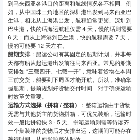
到马来西亚各港口的距离和航线情况各不相同。例
如，从中国珠三角地区的深圳港出发到马来西亚巴
生港，相比从上海港出发，航程通常更短。深圳到
巴生港，快的话海运航程仅需 4 天，慢的话则需要
6 天；而从上海港到巴生港，快的航程需要 7 天，
慢的可能要 12 天左右。
：船运公司有其固定的船期计划，并非每
船期安排
天都有船从起运港出发前往马来西亚。常见的船期
安排如 “三截四开、七截一开”，意味着货物在本周
三前交货，船要到下周四才能开航。所以，准确掌
握船期，提前规划好货物交付时间，对于确保运输
时效至关重要。
：整箱运输由于货物
运输方式选择（拼箱 / 整箱）
无需与其他货主的货物拼箱，可优先装船，运输时
效一般比拼箱快 3 - 5 天。拼箱运输则需等待凑齐
一个集装箱的货物后才安排出运，这期间可能存在
等待时间，从而影响整体时效。